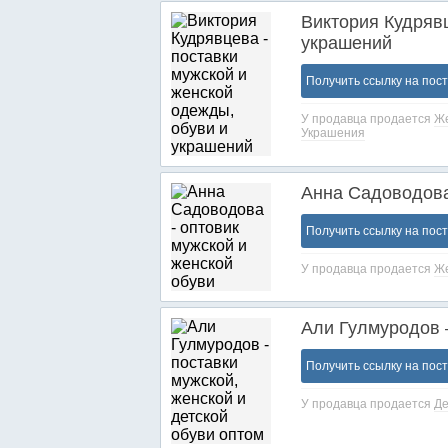
Виктория Кудряв
украшений
Получить ссылку на пос
У продавца продается
Же
Украшения
Анна Садоводова
Получить ссылку на пос
У продавца продается
Же
Али Гулмуродов 
Получить ссылку на пос
У продавца продается
Де