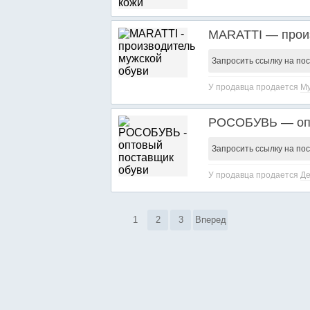
MARATTI — произ
Запросить ссылку на по
У продавца продается
Му
РОСОБУВЬ — опт
Запросить ссылку на по
У продавца продается
Де
1
2
3
Вперед