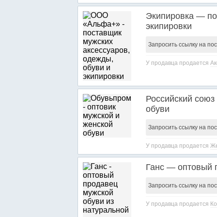
Экипировка — по
экипировки
Запросить ссылку на по
У продавца продается
Ак
Российский союз
обуви
Запросить ссылку на по
У продавца продается
Же
Ганс — оптовый 
Запросить ссылку на по
У продавца продается
Ко