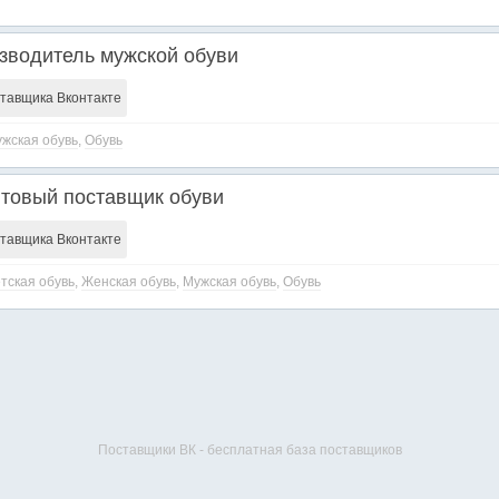
водитель мужской обуви
ставщика Вконтакте
жская обувь
,
Обувь
овый поставщик обуви
ставщика Вконтакте
тская обувь
,
Женская обувь
,
Мужская обувь
,
Обувь
Поставщики ВК - бесплатная база поставщиков