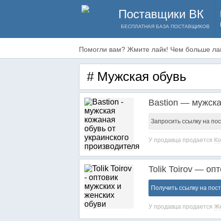
Поставщики ВК
БЕСПЛАТНАЯ БАЗА ПОСТАВЩИКОВ
Помогли вам? Жмите лайк! Чем больше лай
# Мужская обувь
Bastion — мужска
Запросить ссылку на по
У продавца продается
Ко
Tolik Toirov — о
Получить ссылку на пос
У продавца продается
Же