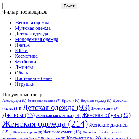
Найти:
Фильтр поставщиков
Женская одежда
Мужская одежда
Детская одежда
Молодежная одежда
Платья
Юбки
Косметика
Футболки
Джинсы
Обувь
Постельное белье
Игрушки
Популярные товары
Детская
Аксессуары
(9)
Брюки
(10)
Верхняя одежда
(9)
Брендовая одежда
(7)
Детская одежда
(93)
обувь
(13)
Детские шапки
(8)
Джинсы
(33)
Женская обувь
(32)
Женская косметика
(14)
Женская одежда
(214)
Женские джинсы
(22)
Женские сумки
(13)
Женские футболки
(11)
Женские куртки
(8)
Косметика
(28)
Костюмы
(15)
Женское нижнее белье
(10)
Игрушки
(9)