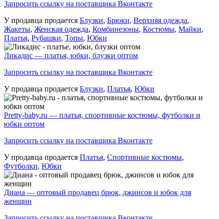
Запросить ссылку на поставщика Вконтакте
У продавца продается
Блузки
,
Брюки
,
Верхняя одежда
,
Жакеты
,
Женская одежда
,
Комбинезоны
,
Костюмы
,
Майки
,
Платья
,
Рубашки
,
Топы
,
Юбки
Ликадис — платья, юбки, блузки оптом
Запросить ссылку на поставщика Вконтакте
У продавца продается
Блузки
,
Платья
,
Юбки
Pretty-baby.ru — платья, спортивные костюмы, футболки и
юбки оптом
Запросить ссылку на поставщика Вконтакте
У продавца продается
Платья
,
Спортивные костюмы
,
Футболки
,
Юбки
Диана — оптовый продавец брюк, джинсов и юбок для
женщин
Запросить ссылку на поставщика Вконтакте