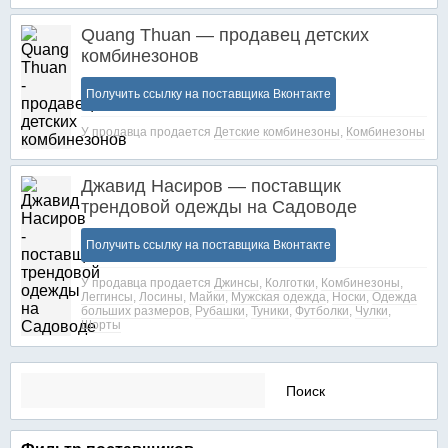
Quang Thuan — продавец детских
комбинезонов
Получить ссылку на поставщика Вконтакте
У продавца продается
Детские комбинезоны
,
Комбинезоны
Джавид Насиров — поставщик
трендовой одежды на Садоводе
Получить ссылку на поставщика Вконтакте
У продавца продается
Джинсы
,
Колготки
,
Комбинезоны
,
Леггинсы
,
Лосины
,
Майки
,
Мужская одежда
,
Носки
,
Одежда
больших размеров
,
Рубашки
,
Туники
,
Футболки
,
Чулки
,
Шорты
Найти: