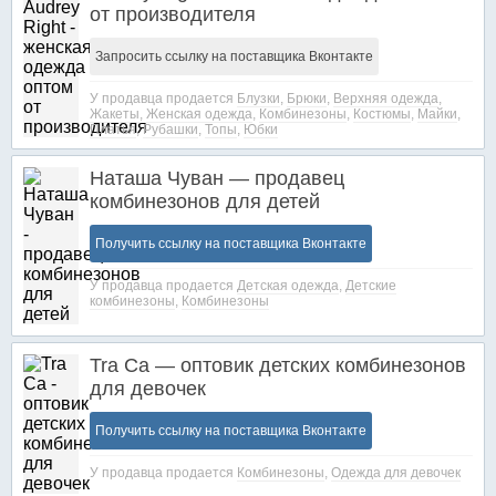
от производителя
Запросить ссылку на поставщика Вконтакте
У продавца продается
Блузки
,
Брюки
,
Верхняя одежда
,
Жакеты
,
Женская одежда
,
Комбинезоны
,
Костюмы
,
Майки
,
Платья
,
Рубашки
,
Топы
,
Юбки
Наташа Чуван — продавец
комбинезонов для детей
Получить ссылку на поставщика Вконтакте
У продавца продается
Детская одежда
,
Детские
комбинезоны
,
Комбинезоны
Tra Ca — оптовик детских комбинезонов
для девочек
Получить ссылку на поставщика Вконтакте
У продавца продается
Комбинезоны
,
Одежда для девочек