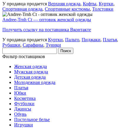
У продавца продается
Верхняя одежда
,
Кофты
,
Куртки
,
Спортивная одежда
,
Спортивные костюмы
,
Толстовки
Andree-Trnh Ct — оптовик женской одежды
Получить ссылку на поставщика Вконтакте
У продавца продается
Куртки
,
Пальто
,
Пиджаки
,
Платья
,
Рубашки
,
Сарафаны
,
Туники
Найти:
Фильтр поставщиков
Женская одежда
Мужская одежда
Детская одежда
Молодежная одежда
Платья
Юбки
Косметика
Футболки
Джинсы
Обувь
Постельное белье
Игрушки