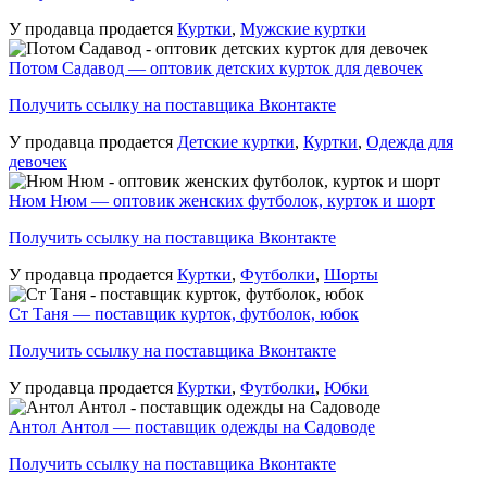
У продавца продается
Куртки
,
Мужские куртки
Потом Садавод — оптовик детских курток для девочек
Получить ссылку на поставщика Вконтакте
У продавца продается
Детские куртки
,
Куртки
,
Одежда для
девочек
Нюм Нюм — оптовик женских футболок, курток и шорт
Получить ссылку на поставщика Вконтакте
У продавца продается
Куртки
,
Футболки
,
Шорты
Ст Таня — поставщик курток, футболок, юбок
Получить ссылку на поставщика Вконтакте
У продавца продается
Куртки
,
Футболки
,
Юбки
Антол Антол — поставщик одежды на Садоводе
Получить ссылку на поставщика Вконтакте