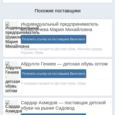
Похожие поставщики
Индивидуальный предприниматель
Шумиличева Мария Михайловна
Получить ссылку на поставщика Вконтакте
У продавца продается
Детская обувь
,
Женская одежда
,
Игрушки
,
Обувь
Абдулло Гениев — детская обувь оптом
Получить ссылку на поставщика Вконтакте
У продавца продается
Детская обувь
,
Обувь
Сардар Ахмедов — поставщик детской
обуви на рынке Садовод