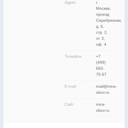
Адрес
г.
Москва,
проезд
Серебрякова,
д. 6,
стр. 2,
эт. 3,
оф. 4
Телефон
+7
(499)
650-
75-67
E-mail
mail@mira-
obuv.ru
Сайт
mira-
obuv.ru