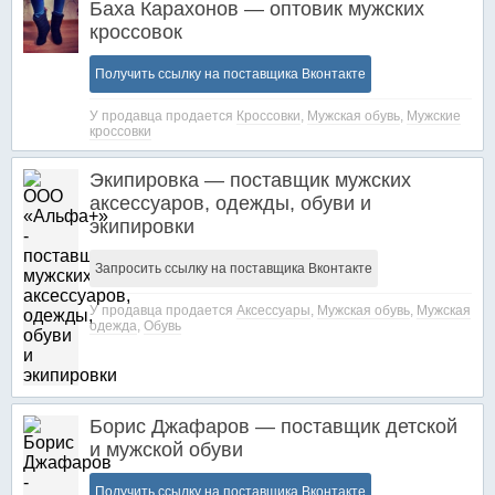
Баха Карахонов — оптовик мужских
кроссовок
Получить ссылку на поставщика Вконтакте
У продавца продается
Кроссовки
,
Мужская обувь
,
Мужские
кроссовки
Экипировка — поставщик мужских
аксессуаров, одежды, обуви и
экипировки
Запросить ссылку на поставщика Вконтакте
У продавца продается
Аксессуары
,
Мужская обувь
,
Мужская
одежда
,
Обувь
Борис Джафаров — поставщик детской
и мужской обуви
Получить ссылку на поставщика Вконтакте