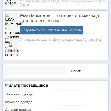
У продавца продается
Кеды
,
Мужские кеды
,
Мужские туфли
,
Туфли
Ёкуб Мамедов — оптовик детских кед
для летнего сезона
Получить ссылку на поставщика Вконтакте
У продавца продается
Детские кеды
,
Кеды
,
Летняя обувь
Найти:
Фильтр поставщиков
Женская одежда
Мужская одежда
Детская одежда