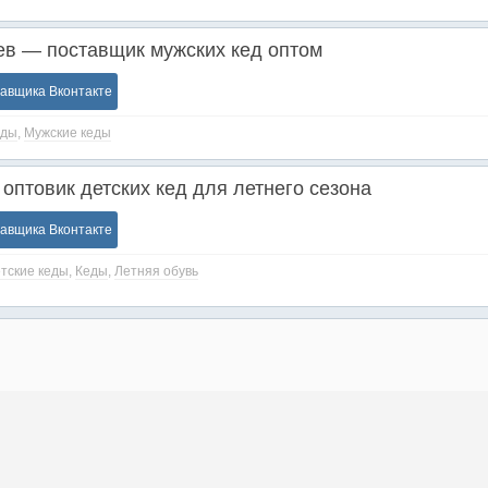
в — поставщик мужских кед оптом
тавщика Вконтакте
еды
,
Мужские кеды
оптовик детских кед для летнего сезона
тавщика Вконтакте
тские кеды
,
Кеды
,
Летняя обувь