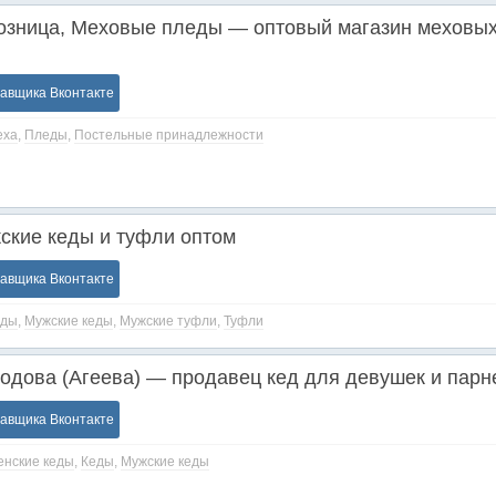
озница, Меховые пледы — оптовый магазин меховы
тавщика Вконтакте
еха
,
Пледы
,
Постельные принадлежности
ские кеды и туфли оптом
тавщика Вконтакте
еды
,
Мужские кеды
,
Мужские туфли
,
Туфли
одова (Агеева) — продавец кед для девушек и парн
тавщика Вконтакте
нские кеды
,
Кеды
,
Мужские кеды