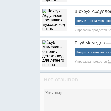
Шохрух Абдуллое
Получить ссылку на пос
У продавца продается
К
Ёкуб Мамедов — 
Получить ссылку на пос
У продавца продается
Де
Нет отзывов