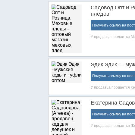
Caдовод Опт и Р
пледов
Получить ссылку на пос
У продавца продается
М
Эдик Эдик — муж
Получить ссылку на пос
У продавца продается
К
Екатерина Садов
Получить ссылку на пос
У продавца продается
Же