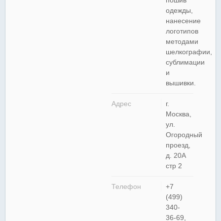
пошив
одежды,
нанесение
логотипов
методами
шелкографии,
сублимации
и
вышивки.
Адрес
г.
Москва,
ул.
Огородный
проезд,
д. 20А
стр 2
Телефон
+7
(499)
340-
36-69,