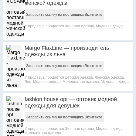
женской одежды
Запросить ссылку на поставщика Вконтакте
У продавца продается
Женская одежда
,
Модная одежда
Margo FlaxLine — производитель
одежды из льна
Запросить ссылку на поставщика Вконтакте
У продавца продается
Детская одежда
,
Женская одежда
,
Лен
,
Модная одежда
,
Молодежная одежда
,
Мужская одежда
fashion house opt — оптовик модной
одежды для девушек
Запросить ссылку на поставщика Вконтакте
У продавца продается
Женская одежда
,
Модная одежда
,
Молодежная одежда