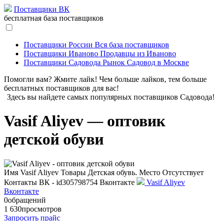
Поставщики ВК
бесплатная база поставщиков
Поставщики России
Вся база поставщиков
Поставщики Иваново
Продавцы из Иваново
Поставщики Садовода
Рынок Садовод в Москве
Помогли вам? Жмите лайк! Чем больше лайков, тем больше
бесплатных поставщиков для вас!
Здесь вы найдете самых популярных поставщиков Садовода!
Vasif Aliyev — оптовик
детской обуви
Имя
Vasif Aliyev
Товары
Детская обувь.
Место
Отсутствует
Контакты
ВК - id305798754
Вконтакте
Vasif Aliyev
Вконтакте
0
обращений
1 630
просмотров
Запросить прайс