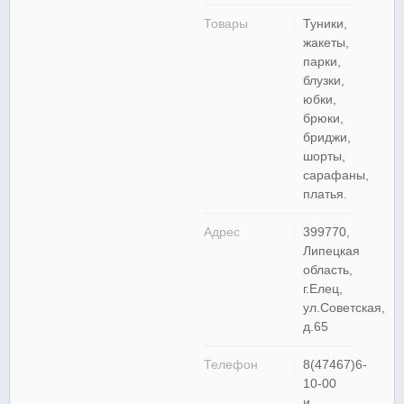
Товары
Туники,
жакеты,
парки,
блузки,
юбки,
брюки,
бриджи,
шорты,
сарафаны,
платья.
Адрес
399770,
Липецкая
область,
г.Елец,
ул.Советская,
д.65
Телефон
8(47467)6-
10-00
и