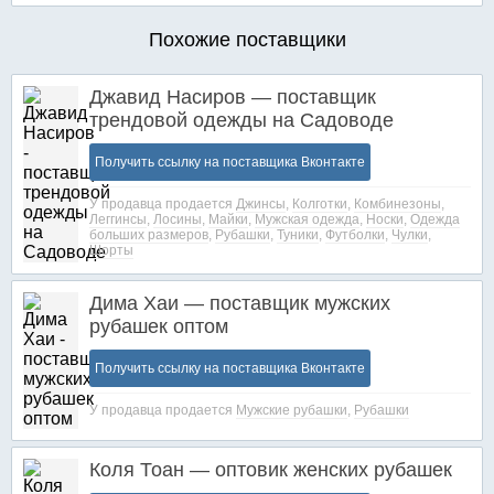
Похожие поставщики
Джавид Насиров — поставщик
трендовой одежды на Садоводе
Получить ссылку на поставщика Вконтакте
У продавца продается
Джинсы
,
Колготки
,
Комбинезоны
,
Леггинсы
,
Лосины
,
Майки
,
Мужская одежда
,
Носки
,
Одежда
больших размеров
,
Рубашки
,
Туники
,
Футболки
,
Чулки
,
Шорты
Дима Хаи — поставщик мужских
рубашек оптом
Получить ссылку на поставщика Вконтакте
У продавца продается
Мужские рубашки
,
Рубашки
Коля Тоан — оптовик женских рубашек