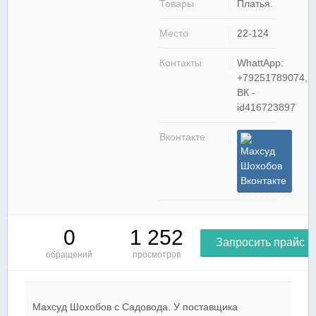
Товары
Платья.
Место
22-124
Контакты
WhattApp:
+79251789074,
ВК -
id416723897
Вконтакте
Махсуд
Шохобов
Вконтакте
0
1 252
Запросить прайс
обращений
просмотров
Махсуд Шохобов c Садовода. У поставщика