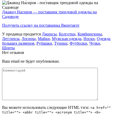
Джавид Насиров — поставщик трендовой одежды на
Садоводе
Получить ссылку на поставщика Вконтакте
У продавца продается
Джинсы
,
Колготки
,
Комбинезоны
,
Леггинсы
,
Лосины
,
Майки
,
Мужская одежда
,
Носки
,
Одежда
больших размеров
,
Рубашки
,
Туники
,
Футболки
,
Чулки
,
Шорты
Нет отзывов
Ваш email не будет опубликован.
Вы можете использовать следующие
HTML
тэги:
<a href=""
title=""> <abbr title=""> <acronym title=""> <b>