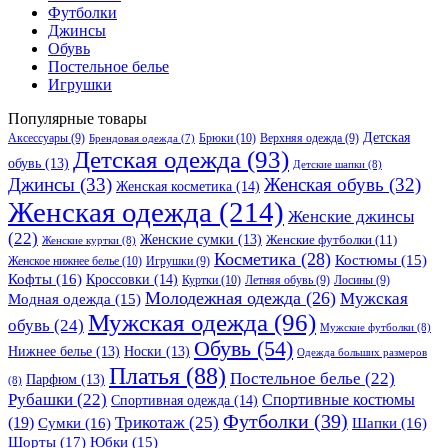
Футболки
Джинсы
Обувь
Постельное белье
Игрушки
Популярные товары
Детская
Аксессуары
(9)
Брюки
(10)
Верхняя одежда
(9)
Брендовая одежда
(7)
Детская одежда
(93)
обувь
(13)
Детские шапки
(8)
Джинсы
(33)
Женская обувь
(32)
Женская косметика
(14)
Женская одежда
(214)
Женские джинсы
(22)
Женские сумки
(13)
Женские футболки
(11)
Женские куртки
(8)
Косметика
(28)
Костюмы
(15)
Женское нижнее белье
(10)
Игрушки
(9)
Кофты
(16)
Кроссовки
(14)
Куртки
(10)
Летняя обувь
(9)
Лосины
(9)
Молодежная одежда
(26)
Мужская
Модная одежда
(15)
Мужская одежда
(96)
обувь
(24)
Мужские футболки
(8)
Обувь
(54)
Нижнее белье
(13)
Носки
(13)
Одежда больших размеров
Платья
(88)
Постельное белье
(22)
Парфюм
(13)
(8)
Рубашки
(22)
Спортивные костюмы
Спортивная одежда
(14)
Футболки
(39)
Трикотаж
(25)
(19)
Сумки
(16)
Шапки
(16)
Шорты
(17)
Юбки
(15)