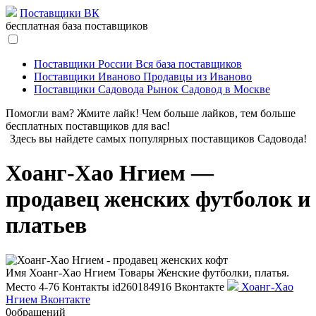
Поставщики ВК
бесплатная база поставщиков
Поставщики России
Вся база поставщиков
Поставщики Иваново
Продавцы из Иваново
Поставщики Садовода
Рынок Садовод в Москве
Помогли вам? Жмите лайк! Чем больше лайков, тем больше
бесплатных поставщиков для вас!
Здесь вы найдете самых популярных поставщиков Садовода!
Хоанг-Хао Нгием —
продавец женских футболок и
платьев
Имя
Хоанг-Хао Нгием
Товары
Женские футболки, платья.
Место
4-76
Контакты
id260184916
Вконтакте
Хоанг-Хао
Нгием Вконтакте
0
обращений