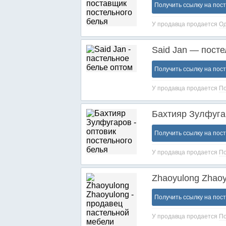
Получить ссылку на пос
У продавца продается
О
Said Jan — посте
Получить ссылку на пос
У продавца продается
По
Бахтияр Зулфуга
Получить ссылку на пос
У продавца продается
По
Zhaoyulong Zhao
Получить ссылку на пос
У продавца продается
По