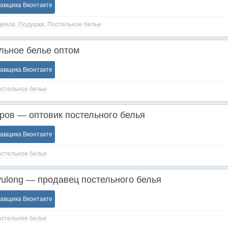
тавщика Вконтакте
деяла
,
Подушки
,
Постельное белье
льное белье оптом
тавщика Вконтакте
стельное белье
ров — оптовик постельного белья
тавщика Вконтакте
стельное белье
yulong — продавец постельного белья
тавщика Вконтакте
стельное белье