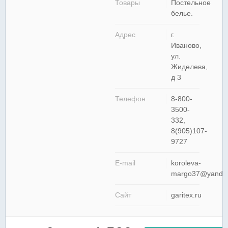
Товары
Постельное
белье.
Адрес
г.
Иваново,
ул.
Жиделева,
д 3
Телефон
8-800-
3500-
332,
8(905)107-
9727
E-mail
koroleva-
margo37@yandex
Сайт
garitex.ru