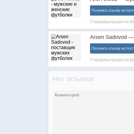
Получить ссылку на пос
У продавца продается
Же
Arsen Sadovod —
Получить ссылку на пос
У продавца продается
Му
Нет отзывов