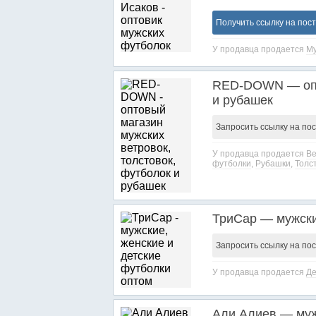
Получить ссылку на пос
У продавца продается
Му
RED-DOWN — опто
и рубашек
Запросить ссылку на по
У продавца продается
Ве
футболки
,
Рубашки
,
Толс
ТриСар — мужски
Запросить ссылку на по
У продавца продается
Де
Али Алиев — муж