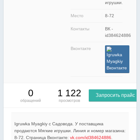
игрушки.
Место
8-72
Контакты
ВК -
id384624886
Вконтакте
Igruwka
Myagkiy
Вконтакте
0
1 122
Запросить прайс
обращений
просмотров
Igruwka Myagkiy c Садовода. У поставщика
продаются Мягкие игрушки. Линия и номер магазина:
8-72. Страница Вконтакте:
vk.com/id384624886
.