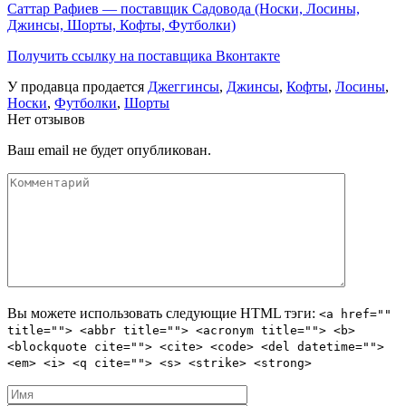
Саттар Рафиев — поставщик Садовода (Носки, Лосины,
Джинсы, Шорты, Кофты, Футболки)
Получить ссылку на поставщика Вконтакте
У продавца продается
Джеггинсы
,
Джинсы
,
Кофты
,
Лосины
,
Носки
,
Футболки
,
Шорты
Нет отзывов
Ваш email не будет опубликован.
Вы можете использовать следующие
HTML
тэги:
<a href=""
title=""> <abbr title=""> <acronym title=""> <b>
<blockquote cite=""> <cite> <code> <del datetime="">
<em> <i> <q cite=""> <s> <strike> <strong>