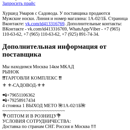
Запросить прайс
Хуршед Умаров c Садовода. У поставщика продаются
Мужские носки. Линия и номер магазина: 1А-02/1Б. Страница
Вконтакте:
vk.com/id413316769
. Дополнительные контакты:
ВКонтакте - vk.com/id413316769, WhatsApp/Viber - +7 (965)
110-63-62, +7 (965) 110-63-62, +7 (925) 891-74-34.
Дополнительная информация от
поставщика
Мы находимся Москва 14км МКАД
РЫНОК
❗❗ТАРГОВЛИ КОМПЛЕКС ❗❗
⚜ ⚜-САДОВОД-⚜⚜
📲+79651106362
📲+79258917434
4 стоянка 1 ВЫХОД МЕТО 🌺1А-02/1Б🌺
~~~~~~~~~~~~~~~~~~~~~~~~
💐ОПТОМ И В РОЗНИЦУ💐
УСЛОВИЯ СОТРУДНИЧЕСТВА:
Доставка по странам СНГ. Россия и Москва ‼‼