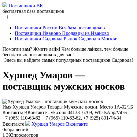
Поставщики ВК
бесплатная база поставщиков
Поставщики России
Вся база поставщиков
Поставщики Иваново
Продавцы из Иваново
Поставщики Садовода
Рынок Садовод в Москве
Помогли вам? Жмите лайк! Чем больше лайков, тем больше
бесплатных поставщиков для вас!
Здесь вы найдете самых популярных поставщиков Садовода!
Хуршед Умаров —
поставщик мужских носков
Имя
Хуршед Умаров
Товары
Мужские носки.
Место
1А-02/1Б
Контакты
ВКонтакте - vk.com/id413316769, WhatsApp/Viber -
+7 (965) 110-63-62, +7 (965) 110-63-62, +7 (925) 891-74-34
Вконтакте
Хуршед Умаров Вконтакте
0
обращений
1 393
просмотров