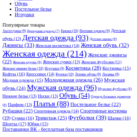
Обувь
Постельное белье
Игрушки
Популярные товары
Детская
Аксессуары
(9)
Брюки
(10)
Верхняя одежда
(9)
Брендовая одежда
(7)
Детская одежда
(93)
обувь
(13)
Детские шапки
(8)
Джинсы
(33)
Женская обувь
(32)
Женская косметика
(14)
Женская одежда
(214)
Женские джинсы
(22)
Женские сумки
(13)
Женские футболки
(11)
Женские куртки
(8)
Косметика
(28)
Костюмы
(15)
Женское нижнее белье
(10)
Игрушки
(9)
Кофты
(16)
Кроссовки
(14)
Куртки
(10)
Летняя обувь
(9)
Лосины
(9)
Молодежная одежда
(26)
Мужская
Модная одежда
(15)
Мужская одежда
(96)
обувь
(24)
Мужские футболки
(8)
Обувь
(54)
Нижнее белье
(13)
Носки
(13)
Одежда больших размеров
Платья
(88)
Постельное белье
(22)
Парфюм
(13)
(8)
Рубашки
(22)
Спортивные костюмы
Спортивная одежда
(14)
Футболки
(39)
Трикотаж
(25)
(19)
Сумки
(16)
Шапки
(16)
Шорты
(17)
Юбки
(15)
Поставщики ВК - бесплатная база поставщиков