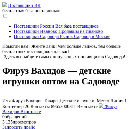
Поставщики ВК
бесплатная база поставщиков
Поставщики России
Вся база поставщиков
Поставщики Иваново
Продавцы из Иваново
Поставщики Садовода
Рынок Садовод в Москве
Помогли вам? Жмите лайк! Чем больше лайков, тем больше
бесплатных поставщиков для вас!
Здесь вы найдете самых популярных поставщиков Садовода!
Фируз Вахидов — детские
игрушки оптом на Садоводе
Имя
Фируз Вахидов
Товары
Детские игрушки.
Место
Линия 1
Контейнер 26
Контакты
89653000311
Вконтакте
Фируз
Вахидов Вконтакте
0
обращений
3 135
просмотров
Запросить прайс