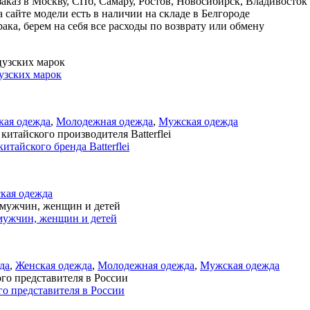
аказ в Москву, СПб, Самару, Ростов, Новосибирск, Владивосток
 сайте модели есть в наличии на складе в Белгороде
ака, берем на себя все расходы по возврату или обмену
узских марок
кая одежда
,
Молодежная одежда
,
Мужская одежда
тайского бренда Batterflei
кая одежда
мужчин, женщин и детей
да
,
Женская одежда
,
Молодежная одежда
,
Мужская одежда
 представителя в России