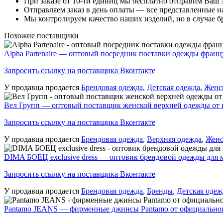
При заказе от 10-ти единиц мы бесплатно отправим Ваш з
Отправляем заказ в день оплаты — все представленные на
Мы контролируем качество наших изделий, но в случае бр
Похожие поставщики
Alpha Partenaire — оптовый посредник поставки одежды франц
Запросить ссылку на поставщика Вконтакте
У продавца продается
Брендовая одежда
,
Детская одежда
,
Женс
Вел Групп — оптовый поставщик женской верхней одежды от ки
Запросить ссылку на поставщика Вконтакте
У продавца продается
Брендовая одежда
,
Верхняя одежда
,
Женс
DIMA БОЕЦ exclusive dress — оптовик брендовой одежды для 
Запросить ссылку на поставщика Вконтакте
У продавца продается
Брендовая одежда
,
Бренды
,
Детская одеж
Pantamo JEANS — фирменные джинсы Pantamo от официального