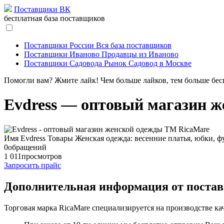
Поставщики ВК
бесплатная база поставщиков
Поставщики России
Вся база поставщиков
Поставщики Иваново
Продавцы из Иваново
Поставщики Садовода
Рынок Садовод в Москве
Помогли вам? Жмите лайк! Чем больше лайков, тем больше бес
Evdress — оптовый магазин 
Имя
Evdress
Товары
Женская одежда: весенние платья, юбки, ф
0
обращений
1 011
просмотров
Запросить прайс
Дополнительная информация от поста
Торговая марка RicaMare специализируется на производстве к