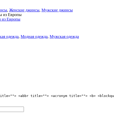
нсы
,
Женские джинсы
,
Мужские джинсы
 из Европы
кая одежда
,
Модная одежда
,
Мужская одежда
itle=""> <abbr title=""> <acronym title=""> <b> <blockqu