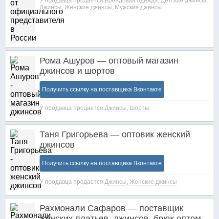
У продавца продается
Брендовая одежда
,
Детские джинсы
,
Джинсы
,
Женские джинсы
,
Мужские джинсы
Рома Ашуров — оптовый магазин
джинсов и шортов
Получить ссылку на поставщика Вконтакте
У продавца продается
Джинсы
,
Шорты
Таня Григорьева — оптовик женский
джинсов
Получить ссылку на поставщика Вконтакте
У продавца продается
Джинсы
,
Женские джинсы
Рахмонали Сафаров — поставщик
женских платьев, джинсов, брюк оптом