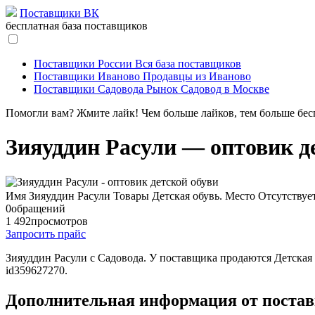
Поставщики ВК
бесплатная база поставщиков
Поставщики России
Вся база поставщиков
Поставщики Иваново
Продавцы из Иваново
Поставщики Садовода
Рынок Садовод в Москве
Помогли вам? Жмите лайк! Чем больше лайков, тем больше бес
Зияуддин Расули — оптовик д
Имя
Зияуддин Расули
Товары
Детская обувь.
Место
Отсутствуе
0
обращений
1 492
просмотров
Запросить прайс
Зияуддин Расули c Садовода. У поставщика продаются Детская 
id359627270.
Дополнительная информация от поста