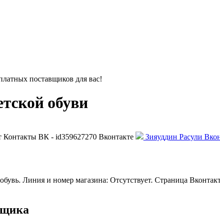
платных поставщиков для вас!
етской обуви
т
Контакты
ВК - id359627270
Вконтакте
Зияуддин Расули Вкон
обувь. Линия и номер магазина: Отсутствует. Страница Вконтак
вщика