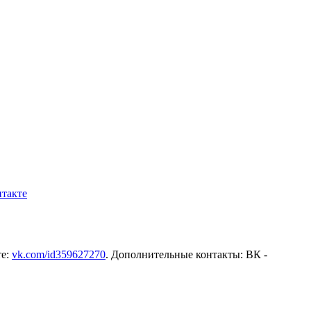
такте
те:
vk.com/id359627270
. Дополнительные контакты: ВК -