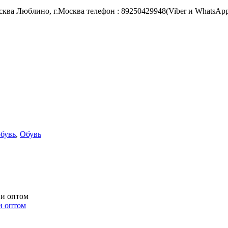
а Люблино, г.Москва телефон : 89250429948(Viber и WhatsApp
бувь
,
Обувь
и оптом