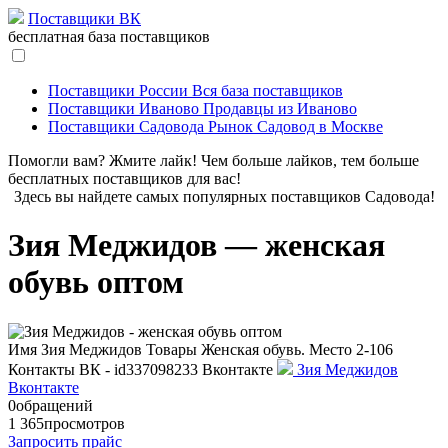
Поставщики ВК
бесплатная база поставщиков
Поставщики России
Вся база поставщиков
Поставщики Иваново
Продавцы из Иваново
Поставщики Садовода
Рынок Садовод в Москве
Помогли вам? Жмите лайк! Чем больше лайков, тем больше
бесплатных поставщиков для вас!
Здесь вы найдете самых популярных поставщиков Садовода!
Зия Меджидов — женская
обувь оптом
Имя
Зия Меджидов
Товары
Женская обувь.
Место
2-106
Контакты
ВК - id337098233
Вконтакте
Зия Меджидов
Вконтакте
0
обращений
1 365
просмотров
Запросить прайс