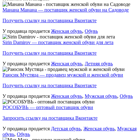
Манана Манана — поставщик женской обуви на Садоводе
Получить ссылку на поставщика Вконтакте
У продавца продается
Женская обувь
,
Обувь
Sirin Damirov — поставщик женской обуви для лета
Получить ссылку на поставщика Вконтакте
У продавца продается
Женская обувь
,
Летняя обувь
Раюсик Мустяца — продавец мужской и женской обуви
Получить ссылку на поставщика Вконтакте
У продавца продается
Женская обувь
,
Мужская обувь
,
Обувь
РОСОБУВЬ — оптовый поставщик обуви
Запросить ссылку на поставщика Вконтакте
У продавца продается
Детская обувь
,
Женская обувь
,
Мужская
обувь
,
Обувь