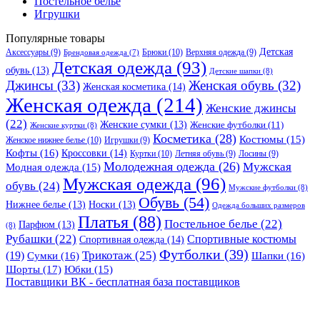
Постельное белье
Игрушки
Популярные товары
Детская
Аксессуары
(9)
Брюки
(10)
Верхняя одежда
(9)
Брендовая одежда
(7)
Детская одежда
(93)
обувь
(13)
Детские шапки
(8)
Джинсы
(33)
Женская обувь
(32)
Женская косметика
(14)
Женская одежда
(214)
Женские джинсы
(22)
Женские сумки
(13)
Женские футболки
(11)
Женские куртки
(8)
Косметика
(28)
Костюмы
(15)
Женское нижнее белье
(10)
Игрушки
(9)
Кофты
(16)
Кроссовки
(14)
Куртки
(10)
Летняя обувь
(9)
Лосины
(9)
Молодежная одежда
(26)
Мужская
Модная одежда
(15)
Мужская одежда
(96)
обувь
(24)
Мужские футболки
(8)
Обувь
(54)
Нижнее белье
(13)
Носки
(13)
Одежда больших размеров
Платья
(88)
Постельное белье
(22)
Парфюм
(13)
(8)
Рубашки
(22)
Спортивные костюмы
Спортивная одежда
(14)
Футболки
(39)
Трикотаж
(25)
(19)
Сумки
(16)
Шапки
(16)
Шорты
(17)
Юбки
(15)
Поставщики ВК - бесплатная база поставщиков