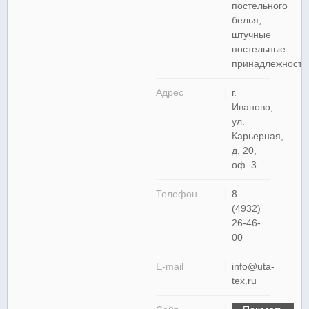
постельного
белья,
штучные
постельные
принадлежность
Адрес
г.
Иваново,
ул.
Карьерная,
д. 20,
оф. 3
Телефон
8
(4932)
26-46-
00
E-mail
info@uta-
tex.ru