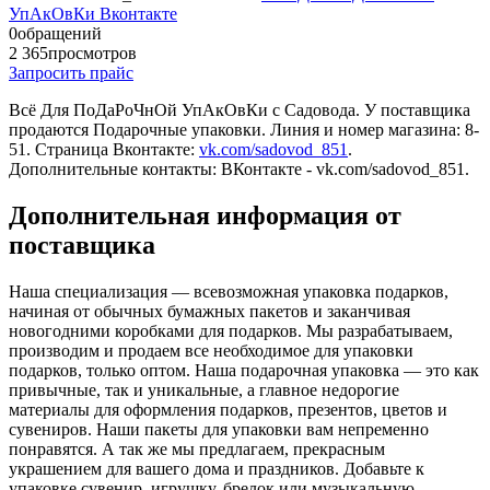
УпАкОвКи Вконтакте
0
обращений
2 365
просмотров
Запросить прайс
Всё Для ПоДаРоЧнОй УпАкОвКи c Садовода. У поставщика
продаются Подарочные упаковки. Линия и номер магазина: 8-
51. Страница Вконтакте:
vk.com/sadovod_851
.
Дополнительные контакты: ВКонтакте - vk.com/sadovod_851.
Дополнительная информация от
поставщика
Наша специализация — всевозможная упаковка подарков,
начиная от обычных бумажных пакетов и заканчивая
новогодними коробками для подарков. Мы разрабатываем,
производим и продаем все необходимое для упаковки
подарков, только оптом. Наша подарочная упаковка — это как
привычные, так и уникальные, а главное недорогие
материалы для оформления подарков, презентов, цветов и
сувениров. Наши пакеты для упаковки вам непременно
понравятся. А так же мы предлагаем, прекрасным
украшением для вашего дома и праздников. Добавьте к
упаковке сувенир, игрушку, брелок или музыкальную