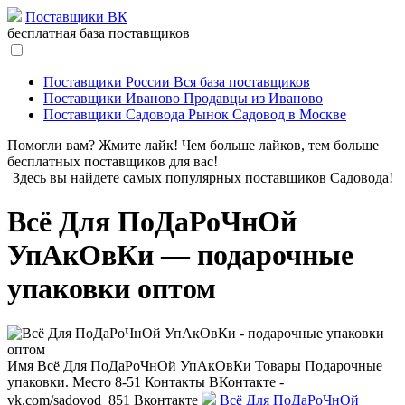
Поставщики ВК
бесплатная база поставщиков
Поставщики России
Вся база поставщиков
Поставщики Иваново
Продавцы из Иваново
Поставщики Садовода
Рынок Садовод в Москве
Помогли вам? Жмите лайк! Чем больше лайков, тем больше
бесплатных поставщиков для вас!
Здесь вы найдете самых популярных поставщиков Садовода!
Всё Для ПоДаРоЧнОй
УпАкОвКи — подарочные
упаковки оптом
Имя
Всё Для ПоДаРоЧнОй УпАкОвКи
Товары
Подарочные
упаковки.
Место
8-51
Контакты
ВКонтакте -
vk.com/sadovod_851
Вконтакте
Всё Для ПоДаРоЧнОй