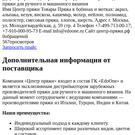
Имя
Центр пряжи
Товары
Пряжа в бобинах и мотках: акрил,
альпака, везув, вискоза, кашемир, мохер, нейлон, полиамид,
полиэстер, смесовая пряжа, хлопок, шерсть.
Адрес
г. Москва,
ул. Молодогвардейская, д. 59 стр. 4
Телефон
+7-499-713-00-17;
+7-910-000-95-73
E-mail
info@edoone.ru
Сайт
центр-пряжи.рф
0
обращений
567
просмотров
Запросить прайс
Дополнительная информация от
поставщика
Компания «Центр пряжи» входит в состав ГК «EdoOne» и
является эксклюзивным дистрибьютором зарубежных
производителей пряжи для ручного и машинного вязания. На
данный момент сотрудничаем с ведущими компаниями —
производителями пряжи из Италии, Турции, Индии и Китая.
Наши преимущества:
Индивидуальный подход к каждому клиенту.
Широкий ассортимент пряжи различных видов, цветов
и составов.