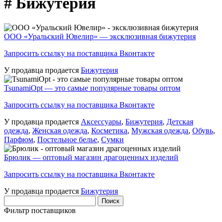
# Бижутерия
ООО «Уральский Ювелир» — эксклюзивная бижутерия
Запросить ссылку на поставщика Вконтакте
У продавца продается
Бижутерия
TsunamiOpt — это самые популярные товары оптом
Запросить ссылку на поставщика Вконтакте
У продавца продается
Аксессуары
,
Бижутерия
,
Детская
одежда
,
Женская одежда
,
Косметика
,
Мужская одежда
,
Обувь
,
Парфюм
,
Постельное белье
,
Сумки
Брюлик — оптовый магазин драгоценных изделий
Запросить ссылку на поставщика Вконтакте
У продавца продается
Бижутерия
Найти:
Фильтр поставщиков