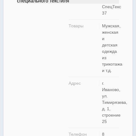
СпецТекс
37
Товары
Мужская,
женская
и
детская
одежда
из
трикотажа
и т.д.
Адрес
г.
Иваново,
ул.
Тимирязева,
д. 1,
строение
25
Телефон
8