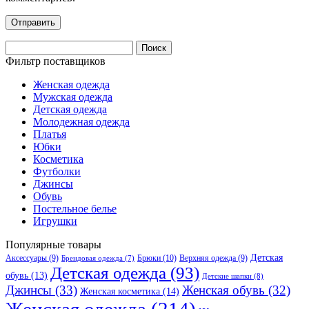
Найти:
Фильтр поставщиков
Женская одежда
Мужская одежда
Детская одежда
Молодежная одежда
Платья
Юбки
Косметика
Футболки
Джинсы
Обувь
Постельное белье
Игрушки
Популярные товары
Детская
Аксессуары
(9)
Брюки
(10)
Верхняя одежда
(9)
Брендовая одежда
(7)
Детская одежда
(93)
обувь
(13)
Детские шапки
(8)
Джинсы
(33)
Женская обувь
(32)
Женская косметика
(14)
Женская одежда
(214)