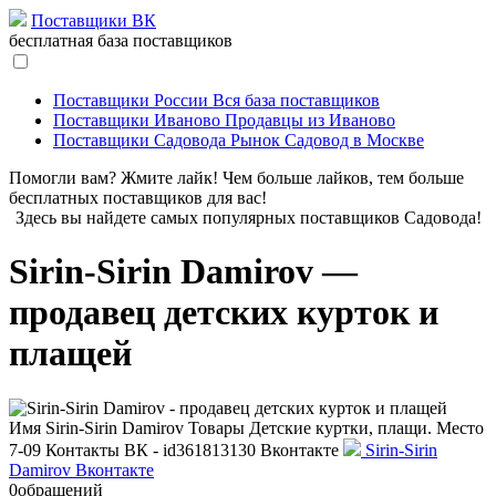
Поставщики ВК
бесплатная база поставщиков
Поставщики России
Вся база поставщиков
Поставщики Иваново
Продавцы из Иваново
Поставщики Садовода
Рынок Садовод в Москве
Помогли вам? Жмите лайк! Чем больше лайков, тем больше
бесплатных поставщиков для вас!
Здесь вы найдете самых популярных поставщиков Садовода!
Sirin-Sirin Damirov —
продавец детских курток и
плащей
Имя
Sirin-Sirin Damirov
Товары
Детские куртки, плащи.
Место
7-09
Контакты
ВК - id361813130
Вконтакте
Sirin-Sirin
Damirov Вконтакте
0
обращений