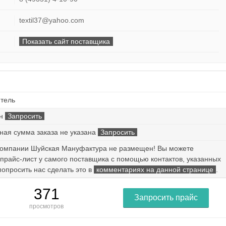
textil37@yahoo.com
Показать сайт поставщика
тель
ен
Запросить
ая сумма заказа не указана
Запросить
компании Шуйская Мануфактура не размещен! Вы можете
 прайс-лист у самого поставщика с помощью контактов, указанных
попросить нас сделать это в
комментариях на данной странице
.
371
Запросить прайс
просмотров