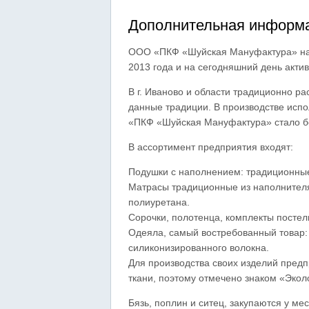
Дополнительная информа
ООО «ПКФ «Шуйская Мануфактура» наход
2013 года и на сегодняшний день актив
В г. Иваново и области традиционно 
данные традиции. В производстве исп
«ПКФ «Шуйская Мануфактура» стало б
В ассортимент предприятия входят:
Подушки с наполнением: традиционные 
Матрасы традиционные из наполнителя 
полиуретана.
Сорочки, полотенца, комплекты постел
Одеяла, самый востребованный товар: 
силиконизированного волокна.
Для производства своих изделий пред
ткани, поэтому отмечено знаком «Экол
Бязь, поплин и ситец, закупаются у м