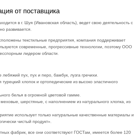
ция от поставщика
ится в г. Шуя (Ивановская область), ведет свою деятельность с
но развивается.
расположены текстильные предприятия, компания поддерживает
ользуются современные, прогрессивные технологии, поэтому ООО
есспорным лидером области.
лебяжий пух, пух и перо, бамбук, лузга гречихи.
турецкий хлопок и ортопедические из высоко эластичного
ьного белья в огромной цветовой гамме.
меховые, шерстяные, с наполнением из натурального хлопка, из
приятие использует только натуральные качественные материалы и
огически чистый продукт».
естных фабрик, все они соответствуют ГОСТам, имеется более 120