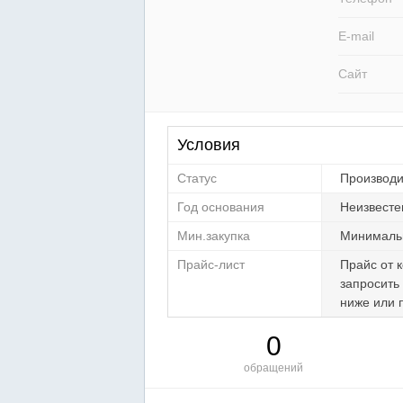
E-mail
Сайт
Условия
Статус
Производи
Год основания
Неизвест
Мин.закупка
Минимальн
Прайс-лист
Прайс от 
запросить
ниже или 
0
обращений