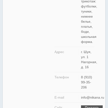
трикотаж:
футболки,
туники,
нижнее
белье,
платья,
боди,
школьная
форма.
Адрес
г. Шуя,
ул. 1
Нагорная,
д. 16
Телефон
8 (910)
99-35-
206
E-mail
info@nikana.ru
Сайт
Показать