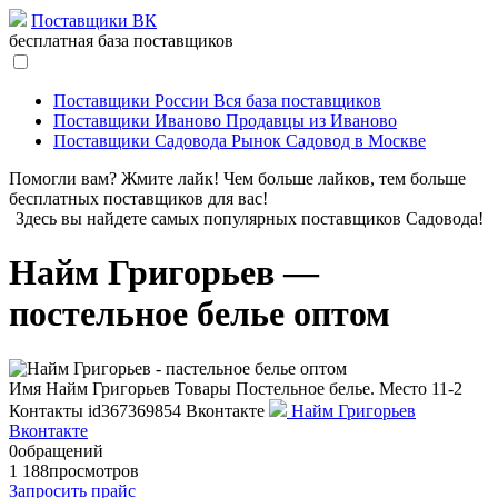
Поставщики ВК
бесплатная база поставщиков
Поставщики России
Вся база поставщиков
Поставщики Иваново
Продавцы из Иваново
Поставщики Садовода
Рынок Садовод в Москве
Помогли вам? Жмите лайк! Чем больше лайков, тем больше
бесплатных поставщиков для вас!
Здесь вы найдете самых популярных поставщиков Садовода!
Найм Григорьев —
постельное белье оптом
Имя
Найм Григорьев
Товары
Постельное белье.
Место
11-2
Контакты
id367369854
Вконтакте
Найм Григорьев
Вконтакте
0
обращений
1 188
просмотров
Запросить прайс