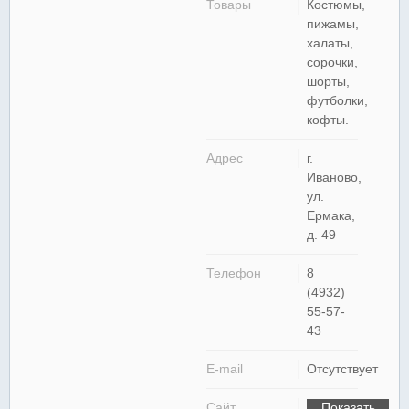
Товары
Костюмы,
пижамы,
халаты,
сорочки,
шорты,
футболки,
кофты.
Адрес
г.
Иваново,
ул.
Ермака,
д. 49
Телефон
8
(4932)
55-57-
43
E-mail
Отсутствует
Сайт
Показать