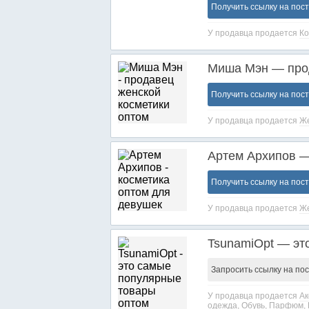
Получить ссылку на пос
У продавца продается
Ко
Миша Мэн — прод
Получить ссылку на пос
У продавца продается
Же
Αртем Αрхипов —
Получить ссылку на пос
У продавца продается
Же
TsunamiOpt — эт
Запросить ссылку на по
У продавца продается
Ак
одежда
,
Обувь
,
Парфюм
,