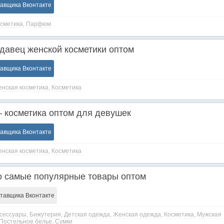
тавщика Вконтакте
сметика
,
Парфюм
авец женской косметики оптом
тавщика Вконтакте
нская косметика
,
Косметика
 косметика оптом для девушек
тавщика Вконтакте
нская косметика
,
Косметика
о самые популярные товары оптом
ставщика Вконтакте
сессуары
,
Бижутерия
,
Детская одежда
,
Женская одежда
,
Косметика
,
Мужская
Постельное белье
,
Сумки