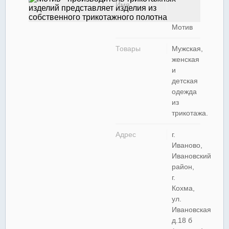
Имя
Мотив
Товары
Мужская,
женская
и
детская
одежда
из
трикотажа.
Адрес
г.
Иваново,
Ивановский
район,
г.
Кохма,
ул.
Ивановская
д.18 б