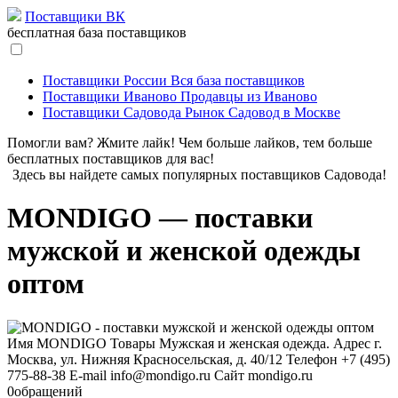
Поставщики ВК
бесплатная база поставщиков
Поставщики России
Вся база поставщиков
Поставщики Иваново
Продавцы из Иваново
Поставщики Садовода
Рынок Садовод в Москве
Помогли вам? Жмите лайк! Чем больше лайков, тем больше
бесплатных поставщиков для вас!
Здесь вы найдете самых популярных поставщиков Садовода!
MONDIGO — поставки
мужской и женской одежды
оптом
Имя
MONDIGO
Товары
Мужская и женская одежда.
Адрес
г.
Москва, ул. Нижняя Красносельская, д. 40/12
Телефон
+7 (495)
775-88-38
E-mail
info@mondigo.ru
Сайт
mondigo.ru
0
обращений