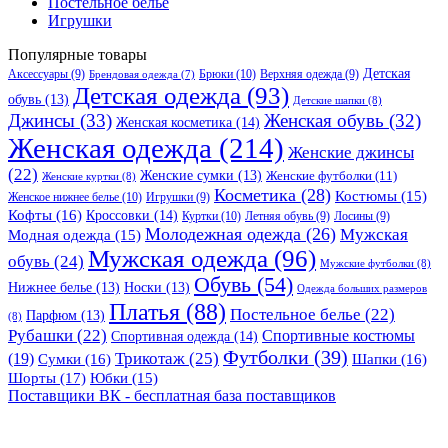
Постельное белье
Игрушки
Популярные товары
Детская
Аксессуары
(9)
Брюки
(10)
Верхняя одежда
(9)
Брендовая одежда
(7)
Детская одежда
(93)
обувь
(13)
Детские шапки
(8)
Джинсы
(33)
Женская обувь
(32)
Женская косметика
(14)
Женская одежда
(214)
Женские джинсы
(22)
Женские сумки
(13)
Женские футболки
(11)
Женские куртки
(8)
Косметика
(28)
Костюмы
(15)
Женское нижнее белье
(10)
Игрушки
(9)
Кофты
(16)
Кроссовки
(14)
Куртки
(10)
Летняя обувь
(9)
Лосины
(9)
Молодежная одежда
(26)
Мужская
Модная одежда
(15)
Мужская одежда
(96)
обувь
(24)
Мужские футболки
(8)
Обувь
(54)
Нижнее белье
(13)
Носки
(13)
Одежда больших размеров
Платья
(88)
Постельное белье
(22)
Парфюм
(13)
(8)
Рубашки
(22)
Спортивные костюмы
Спортивная одежда
(14)
Футболки
(39)
Трикотаж
(25)
(19)
Сумки
(16)
Шапки
(16)
Шорты
(17)
Юбки
(15)
Поставщики ВК - бесплатная база поставщиков