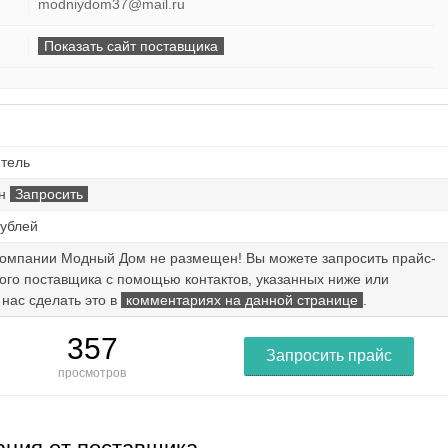
modniydom37@mail.ru
Показать сайт поставщика
тель
ен
Запросить
рублей
компании Модный Дом не размещен! Вы можете запросить прайс-
мого поставщика с помощью контактов, указанных ниже или
 нас сделать это в
комментариях на данной странице
.
357
Запросить прайс
просмотров