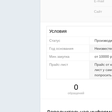
E-mail
Сайт
Условия
Статус
Производи
Год основания
Неизвест
Мин.закупка
от 10000 
Прайс-лист
Прайс от 
лист у са
попросить
0
обращений