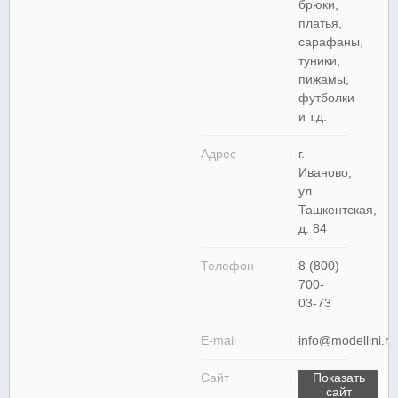
брюки,
платья,
сарафаны,
туники,
пижамы,
футболки
и т.д.
Адрес
г.
Иваново,
ул.
Ташкентская,
д. 84
Телефон
8 (800)
700-
03-73
E-mail
info@modellini.ru
Сайт
Показать
сайт