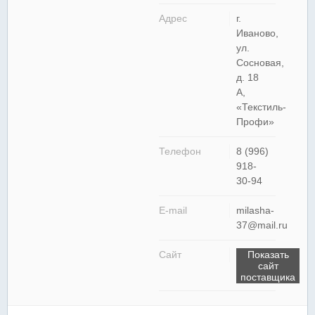
Адрес
г.
Иваново,
ул.
Сосновая,
д. 18
A,
«Текстиль-
Профи»
Телефон
8 (996)
918-
30-94
E-mail
milasha-
37@mail.ru
Сайт
Показать
сайт
поставщика