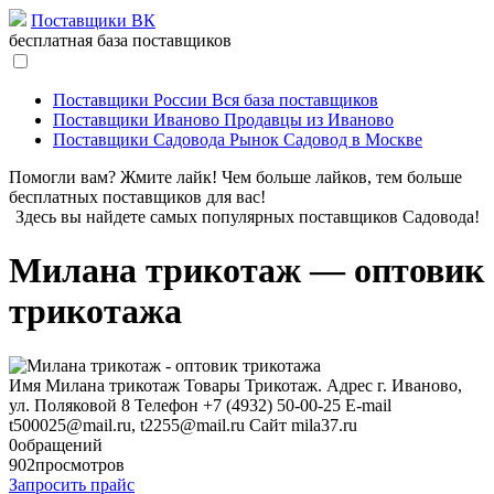
Поставщики ВК
бесплатная база поставщиков
Поставщики России
Вся база поставщиков
Поставщики Иваново
Продавцы из Иваново
Поставщики Садовода
Рынок Садовод в Москве
Помогли вам? Жмите лайк! Чем больше лайков, тем больше
бесплатных поставщиков для вас!
Здесь вы найдете самых популярных поставщиков Садовода!
Милана трикотаж — оптовик
трикотажа
Имя
Милана трикотаж
Товары
Трикотаж.
Адрес
г. Иваново,
ул. Поляковой 8
Телефон
+7 (4932) 50-00-25
E-mail
t500025@mail.ru, t2255@mail.ru
Сайт
mila37.ru
0
обращений
902
просмотров
Запросить прайс