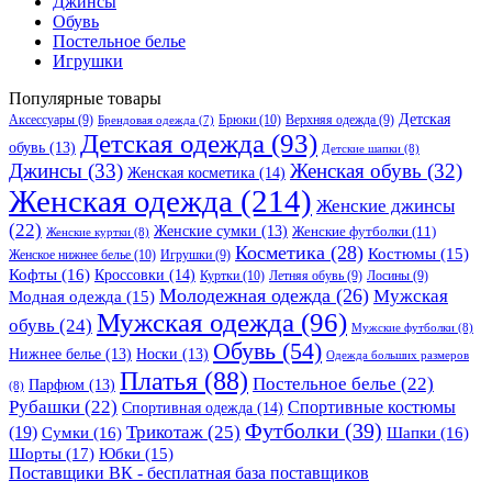
Джинсы
Обувь
Постельное белье
Игрушки
Популярные товары
Детская
Аксессуары
(9)
Брюки
(10)
Верхняя одежда
(9)
Брендовая одежда
(7)
Детская одежда
(93)
обувь
(13)
Детские шапки
(8)
Джинсы
(33)
Женская обувь
(32)
Женская косметика
(14)
Женская одежда
(214)
Женские джинсы
(22)
Женские сумки
(13)
Женские футболки
(11)
Женские куртки
(8)
Косметика
(28)
Костюмы
(15)
Женское нижнее белье
(10)
Игрушки
(9)
Кофты
(16)
Кроссовки
(14)
Куртки
(10)
Летняя обувь
(9)
Лосины
(9)
Молодежная одежда
(26)
Мужская
Модная одежда
(15)
Мужская одежда
(96)
обувь
(24)
Мужские футболки
(8)
Обувь
(54)
Нижнее белье
(13)
Носки
(13)
Одежда больших размеров
Платья
(88)
Постельное белье
(22)
Парфюм
(13)
(8)
Рубашки
(22)
Спортивные костюмы
Спортивная одежда
(14)
Футболки
(39)
Трикотаж
(25)
(19)
Сумки
(16)
Шапки
(16)
Шорты
(17)
Юбки
(15)
Поставщики ВК - бесплатная база поставщиков