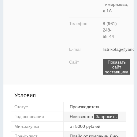
Тимирязева,
д.1А
Телефон
8 (961)
248-
58-44
E-mail
listrikotag@yande
Сайт
Показать
сайт
поставщика
Условия
Статус
Производитель
Год основания
Неизвестен
Запросить
Мин.закупка
от 5000 рублей
Прайс-лист
Прайс от компании Лис-