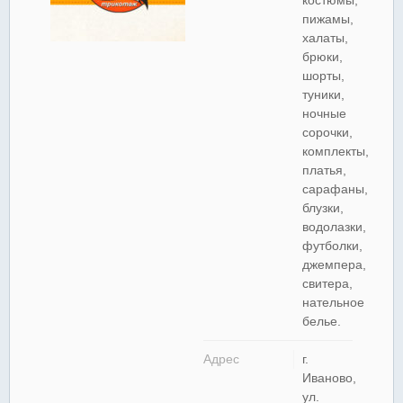
костюмы,
пижамы,
халаты,
брюки,
шорты,
туники,
ночные
сорочки,
комплекты,
платья,
сарафаны,
блузки,
водолазки,
футболки,
джемпера,
свитера,
нательное
белье.
Адрес
г.
Иваново,
ул.