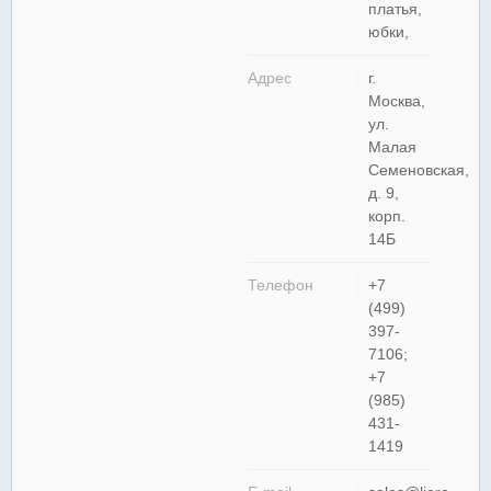
платья,
юбки,
Адрес
г.
Москва,
ул.
Малая
Семеновская,
д. 9,
корп.
14Б
Телефон
+7
(499)
397-
7106;
+7
(985)
431-
1419