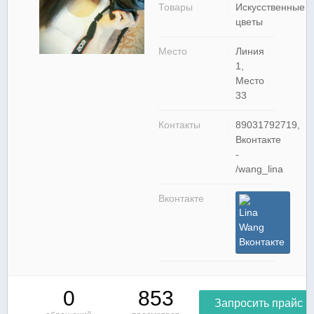
Товары
Искусственные
цветы
Место
Линия
1,
Место
33
Контакты
89031792719,
Вконтакте
-
/wang_lina
Вконтакте
Lina
Wang
Вконтакте
0
853
Запросить прайс