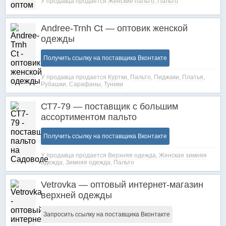
У продавца продается
Женские пальто
,
Пальто
Andree-Trnh Ct — оптовик женской
одежды
Получить ссылку на поставщика Вконтакте
У продавца продается
Куртки
,
Пальто
,
Пиджаки
,
Платья
,
Рубашки
,
Сарафаны
,
Туники
СТ7-79 — поставщик с большим
ассортиментом пальто
Получить ссылку на поставщика Вконтакте
У продавца продается
Верхняя одежда
,
Женская зимняя
одежда
,
Зимняя одежда
,
Пальто
Vetrovka — оптовый интернет-магазин
верхней одежды
Запросить ссылку на поставщика Вконтакте