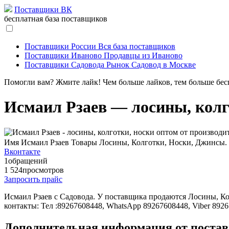
Поставщики ВК
бесплатная база поставщиков
Поставщики России
Вся база поставщиков
Поставщики Иваново
Продавцы из Иваново
Поставщики Садовода
Рынок Садовод в Москве
Помогли вам? Жмите лайк! Чем больше лайков, тем больше бес
Исмаил Рзаев — лосины, колг
Имя
Исмаил Рзаев
Товары
Лосины, Колготки, Носки, Джинсы.
Вконтакте
1
обращений
1 524
просмотров
Запросить прайс
Исмаил Рзаев c Садовода. У поставщика продаются Лосины, Ко
контакты: Тел :89267608448, WhatsApp 89267608448, Viber 892
Дополнительная информация от поста