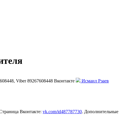
ителя
608448, Viber 89267608448
Вконтакте
Исмаил Рзаев
 Страница Вконтакте:
vk.com/id487787730
. Дополнительные