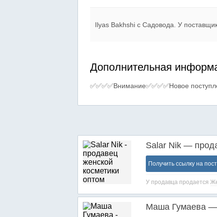
Ilyas Bakhshi c Садовода. У поставщи
Дополнительная информа
✅✅✅✅Внимание✅✅✅✅Новое поступл
Salar Nik — прод
Получить ссылку на пос
У продавца продается
Же
Маша Гумаева — 