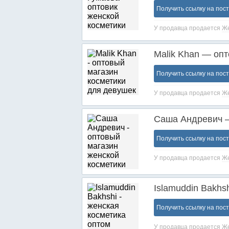
Получить ссылку на пос
У продавца продается
Же
Malik Khan — оп
Получить ссылку на пос
У продавца продается
Же
Саша Андревич —
Получить ссылку на пос
У продавца продается
Же
Islamuddin Bakhs
Получить ссылку на пос
У продавца продается
Же