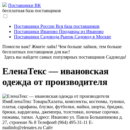
Поставщики ВК
бесплатная база поставщиков
Поставщики России
Вся база поставщиков
Поставщики Иваново
Продавцы из Иваново
Поставщики Садовода
Рынок Садовод в Москве
Помогли вам? Жмите лайк! Чем больше лайков, тем больше
бесплатных поставщиков для вас!
Здесь вы найдете самых популярных поставщиков Садовода!
ЕленаТекс — ивановская
одежда от производителя
Имя
ЕленаТекс
Товары
Халаты, комплекты, костюмы, туники,
платья, сарафаны, блузки, футболки, майки, шорты, бриджи,
брюки, кардиганы, джемпера, толстовки, ночные сорочки.
пижамы, тапки.
Адрес
г. Иваново ул. Павла Большевикова д.
27, строение № 8
Телефон
8 (964) 495-31-11
E-
mail
info@elenatex.ru
Сайт