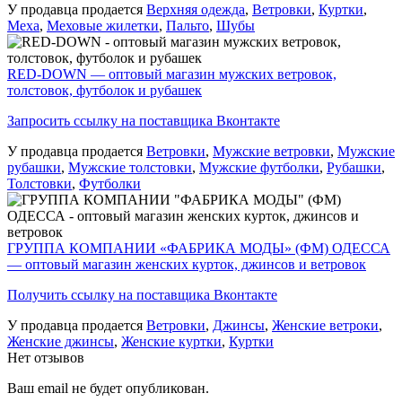
У продавца продается
Верхняя одежда
,
Ветровки
,
Куртки
,
Меха
,
Меховые жилетки
,
Пальто
,
Шубы
RED-DOWN — оптовый магазин мужских ветровок,
толстовок, футболок и рубашек
Запросить ссылку на поставщика Вконтакте
У продавца продается
Ветровки
,
Мужские ветровки
,
Мужские
рубашки
,
Мужские толстовки
,
Мужские футболки
,
Рубашки
,
Толстовки
,
Футболки
ГРУППА КОМПАНИИ «ФАБРИКА МОДЫ» (ФМ) ОДЕССА
— оптовый магазин женских курток, джинсов и ветровок
Получить ссылку на поставщика Вконтакте
У продавца продается
Ветровки
,
Джинсы
,
Женские ветроки
,
Женские джинсы
,
Женские куртки
,
Куртки
Нет отзывов
Ваш email не будет опубликован.