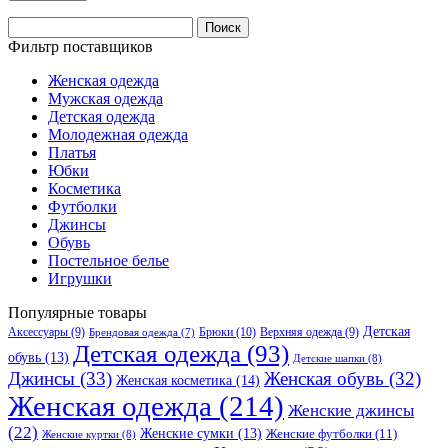
Найти:
Фильтр поставщиков
Женская одежда
Мужская одежда
Детская одежда
Молодежная одежда
Платья
Юбки
Косметика
Футболки
Джинсы
Обувь
Постельное белье
Игрушки
Популярные товары
Детская
Аксессуары
(9)
Брюки
(10)
Верхняя одежда
(9)
Брендовая одежда
(7)
Детская одежда
(93)
обувь
(13)
Детские шапки
(8)
Джинсы
(33)
Женская обувь
(32)
Женская косметика
(14)
Женская одежда
(214)
Женские джинсы
(22)
Женские сумки
(13)
Женские футболки
(11)
Женские куртки
(8)