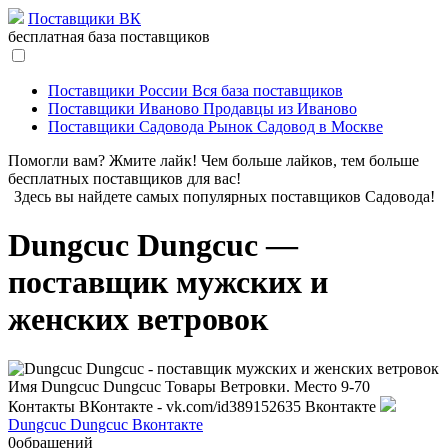
Поставщики ВК
бесплатная база поставщиков
Поставщики России
Вся база поставщиков
Поставщики Иваново
Продавцы из Иваново
Поставщики Садовода
Рынок Садовод в Москве
Помогли вам? Жмите лайк! Чем больше лайков, тем больше
бесплатных поставщиков для вас!
Здесь вы найдете самых популярных поставщиков Садовода!
Dungcuc Dungcuc —
поставщик мужских и
женских ветровок
Имя
Dungcuc Dungcuc
Товары
Ветровки.
Место
9-70
Контакты
ВКонтакте - vk.com/id389152635
Вконтакте
Dungcuc Dungcuc Вконтакте
0
обращений